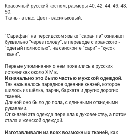
Красочный русский костюм, размеры 40, 42, 44, 46, 48,
50.
Ткань - атлас. Цвет - васильковый.
"Сарафан" на персидском языке "саран па" означает
буквально "через голову", в переводе с иранского -
"одетый полностью", на санскрите "сари" - "кусок
ткани".
Первые упоминания о нем появились в русских
источниках около XIV в.
Изначально это было частью мужской одеждой.
Так называлось парадное одеяние князей, которое
шилось из шёлка, парчи, бархата и других дорогих
тканей.
Длиной оно было до пола, с длинными откидными
рукавами.
От князей эта одежда перешла к духовенству, а потом
стала и женской одеждой.
Изготавливали из всех возможных тканей, как