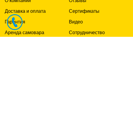
О компании
Отзывы
Доставка и оплата
Сертификаты
Гарантия
Видео
Аренда самовара
Сотрудничество
Гравировка
Контакты
Реставрация
Москва, Дубининская,70 +7(495)744-1041
Санкт-Петербург, Гороховая,69 +7(812)313-2450
© Самовары.Ру. 2005-
2026
. Все права защищены.
ООО “Тульские самовары” ОГРН 5157746013739
zakaz@samovary.ru
8-800-775-05-91