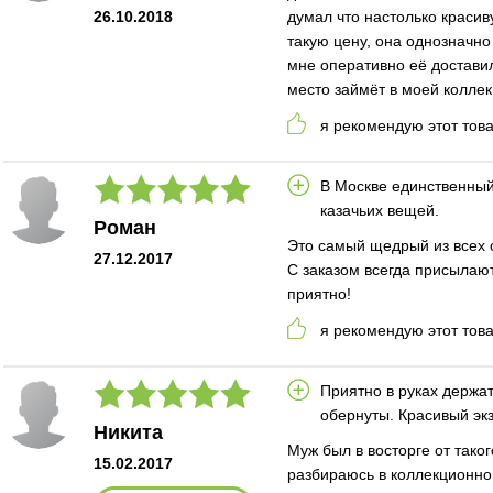
26.10.2018
думал что настолько красив
такую цену, она однозначно 
мне оперативно её достави
место займёт в моей коллек
я рекомендую этот тов
В Москве единственны
казачьих вещей.
Роман
Это самый щедрый из всех 
27.12.2017
С заказом всегда присылаю
приятно!
я рекомендую этот тов
Приятно в руках держа
обернуты. Красивый эк
Никита
Муж был в восторге от тако
15.02.2017
разбираюсь в коллекционно