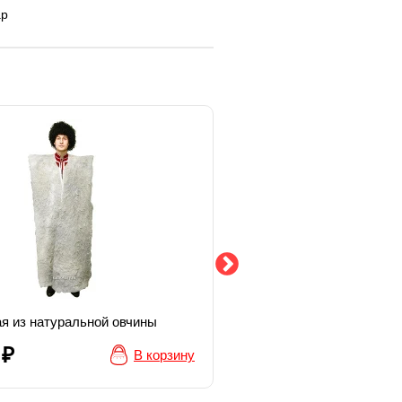
ар
я из натуральной овчины
Футляр под кинжал корич
 ₽
1 390 ₽
В корзину