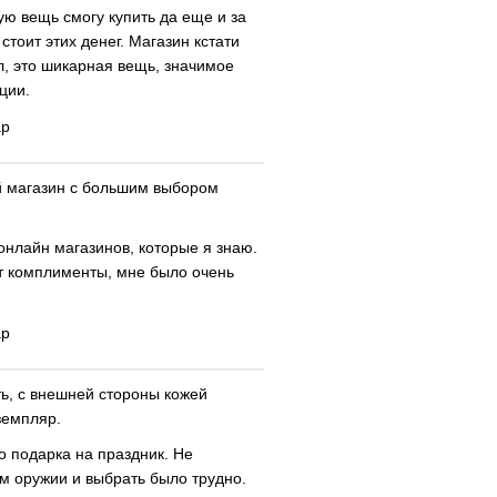
ую вещь смогу купить да еще и за
стоит этих денег. Магазин кстати
л, это шикарная вещь, значимое
ции.
ар
й магазин с большим выбором
онлайн магазинов, которые я знаю.
т комплименты, мне было очень
ар
ть, с внешней стороны кожей
земпляр.
го подарка на праздник. Не
м оружии и выбрать было трудно.