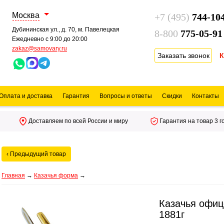
Москва
+7 (495)
744-10
Дубининская ул., д. 70, м. Павелецкая
8-800
775-05-91
Ежедневно с 9:00 до 20:00
zakaz@samovary.ru
Оплата и доставка
Гарантия
Вопросы и ответы
Скидки
Контакты
Доставляем по всей России и миру
Гарантия на товар 3 г
‹ Предыдущий товар
Главная
→
Казачья форма
→
Казачья офиц
1881г