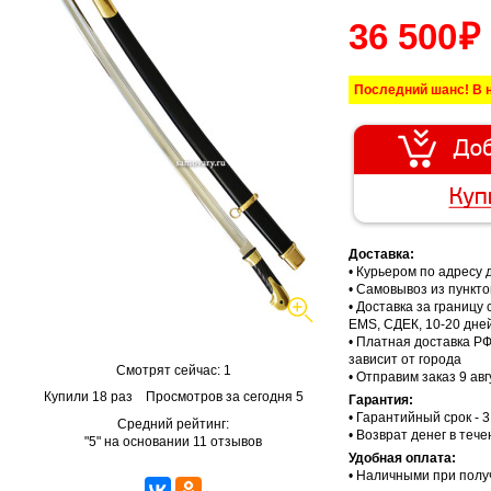
36 500
Последний шанс! В 
В корзину
Купить в 1 клик
Доставка:
• Курьером по адресу д
• Самовывоз из пункто
• Доставка за границу
EMS, СДЕК, 10-20 дне
• Платная доставка РФ
зависит от города
Смотрят сейчас: 1
• Отправим заказ 9 авг
Купили 18 раз
Просмотров за сегодня 5
Гарантия:
• Гарантийный срок - 3
Средний рейтинг:
• Возврат денег в теч
"
5
" на основании
11
отзывов
Удобная оплата:
• Наличными при полу