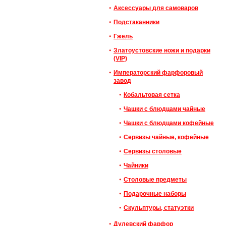
Аксессуары для самоваров
Подстаканники
Гжель
Златоустовские ножи и подарки
(VIP)
Императорский фарфоровый
завод
Кобальтовая сетка
Чашки с блюдцами чайные
Чашки с блюдцами кофейные
Сервизы чайные, кофейные
Cервизы столовые
Чайники
Столовые предметы
Подарочные наборы
Скульптуры, статуэтки
Дулевский фарфор