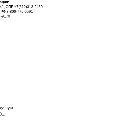
ация:
041, СПБ +7(812)313-2450
 РФ 8-800-775-0591
5-9170
ручную.
01.